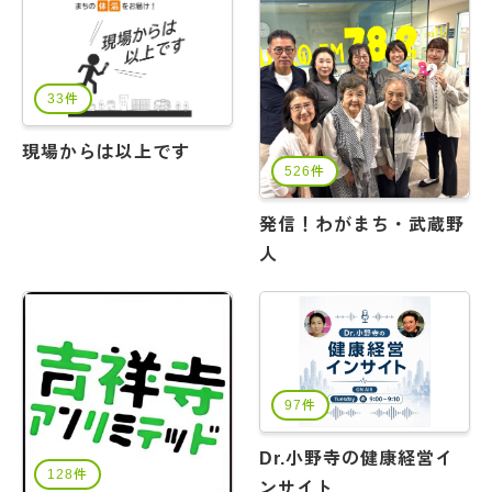
33件
現場からは以上です
526件
発信！わがまち・武蔵野
人
97件
Dr.小野寺の健康経営イ
128件
ンサイト