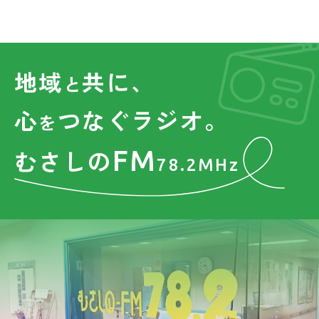
地域
共に、
と
心
つなぐラジオ。
を
FM
むさしの
78.2MHz