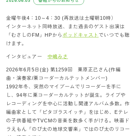
2026.06.05
番組からのお知らせ
金曜午後4：10～4：30 (再放送は土曜朝10時）
インターネット同時放送、また過去のゲスト出演は
「むさしのFM」HPから
ポッドキャスト
でいつでも聴
けます。
インタビュアー
中嶋みさ
2026年6月5日(金) 第1259回 栗原正己さん(作編
曲・演奏家/栗コーダーカルテットメンバー)
1992年冬、突然のマイブームでリコーダーを手に
し、94年に栗コーダーカルテットが誕生。ライブや
レコーディングを中心に活動し関連アルバム多数。作
編曲家として「ピタゴラスイッチ」をはじめ、Eテレ
の子供番組やTVCMの音楽を数多く手がける。映画ド
ラえもん「のび太の地球交響楽」ではのび太のリコー