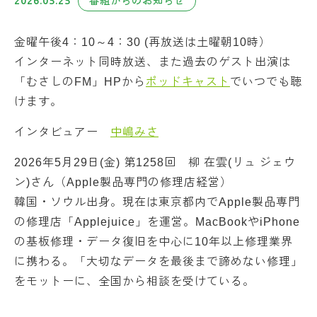
2026.05.25
番組からのお知らせ
金曜午後4：10～4：30 (再放送は土曜朝10時）
インターネット同時放送、また過去のゲスト出演は
「むさしのFM」HPから
ポッドキャスト
でいつでも聴
けます。
インタビュアー
中嶋みさ
2026年5月29日(金) 第1258回 柳 在雲(リュ ジェウ
ン)さん（Apple製品専門の修理店経営）
韓国・ソウル出身。現在は東京都内でApple製品専門
の修理店「Applejuice」を運営。MacBookやiPhone
の基板修理・データ復旧を中心に10年以上修理業界
に携わる。「大切なデータを最後まで諦めない修理」
をモットーに、全国から相談を受けている。