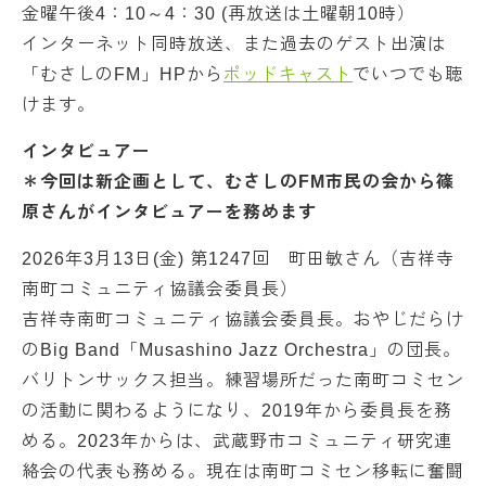
金曜午後4：10～4：30 (再放送は土曜朝10時）
インターネット同時放送、また過去のゲスト出演は
「むさしのFM」HPから
ポッドキャスト
でいつでも聴
けます。
インタビュアー
＊今回は新企画として、むさしのFM市民の会から篠
原さんがインタビュアーを務めます
2026年3月13日(金) 第1247回 町田敏さん（吉祥寺
南町コミュニティ協議会委員長）
吉祥寺南町コミュニティ協議会委員長。おやじだらけ
のBig Band「Musashino Jazz Orchestra」の団長。
バリトンサックス担当。練習場所だった南町コミセン
の活動に関わるようになり、2019年から委員長を務
める。2023年からは、武蔵野市コミュニティ研究連
絡会の代表も務める。現在は南町コミセン移転に奮闘