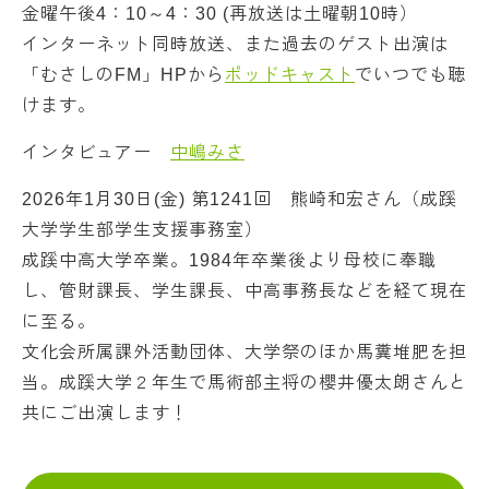
金曜午後4：10～4：30 (再放送は土曜朝10時）
インターネット同時放送、また過去のゲスト出演は
「むさしのFM」HPから
ポッドキャスト
でいつでも聴
けます。
インタビュアー
中嶋みさ
2026年1月30日(金) 第1241回 熊崎和宏さん（成蹊
大学学生部学生支援事務室）
成蹊中高大学卒業。1984年卒業後より母校に奉職
し、管財課長、学生課長、中高事務長などを経て現在
に至る。
文化会所属課外活動団体、大学祭のほか馬糞堆肥を担
当。成蹊大学２年生で馬術部主将の櫻井優太朗さんと
共にご出演します！