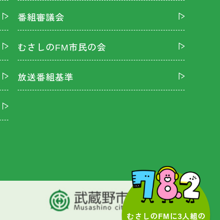
番組審議会
むさしのFM市民の会
放送番組基準
むさしのFMに3人組の