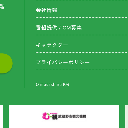
階
会社情報
番組提供 / CM募集
キャラクター
プライバシーポリシー
©︎ musashino FM