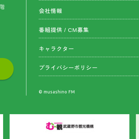
階
会社情報
番組提供 / CM募集
キャラクター
プライバシーポリシー
©︎ musashino FM