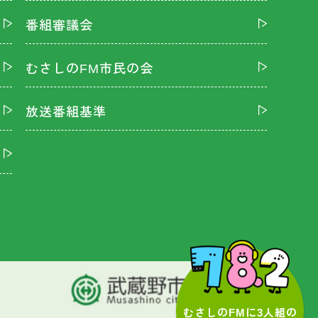
番組審議会
むさしのFM市民の会
放送番組基準
むさしのFMに3人組の