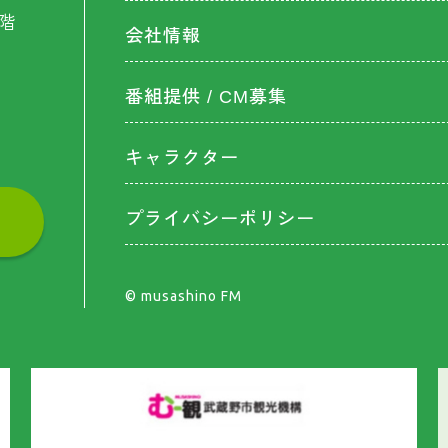
階
会社情報
番組提供 / CM募集
キャラクター
プライバシーポリシー
©︎ musashino FM