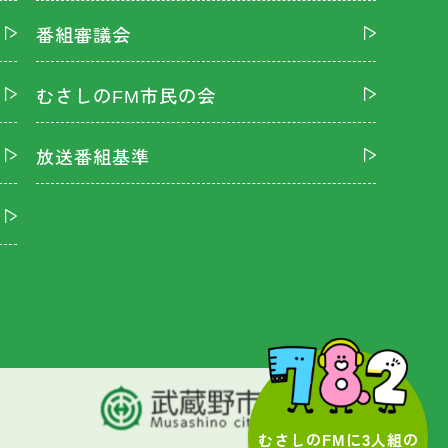
番組審議会
むさしのFM市民の会
放送番組基準
むさしのFMに3人組の