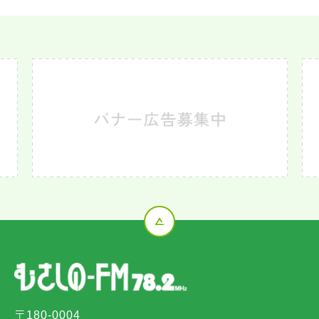
〒180-0004