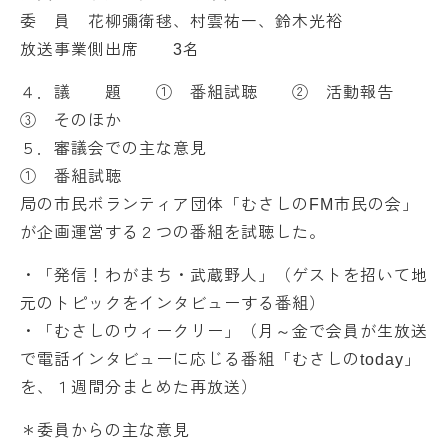
委 員 花柳彌衛毬、村雲祐一、鈴木光裕
放送事業側出席 3名
４．議 題 ① 番組試聴 ② 活動報告
③ そのほか
５．審議会での主な意見
① 番組試聴
局の市民ボランティア団体「むさしのFM市民の会」
が企画運営する２つの番組を試聴した。
・「発信！わがまち・武蔵野人」（ゲストを招いて地
元のトピックをインタビューする番組）
・「むさしのウィークリー」（月～金で会員が生放送
で電話インタビューに応じる番組「むさしのtoday」
を、１週間分まとめた再放送）
＊委員からの主な意見