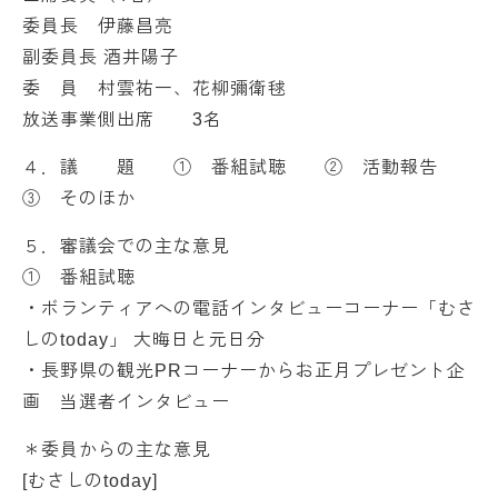
委員長 伊藤昌亮
副委員長 酒井陽子
委 員 村雲祐一、花柳彌衛毬
放送事業側出席 3名
４．議 題 ① 番組試聴 ② 活動報告
③ そのほか
５．審議会での主な意見
① 番組試聴
・ボランティアへの電話インタビューコーナー「むさ
しのtoday」 大晦日と元日分
・長野県の観光PRコーナーからお正月プレゼント企
画 当選者インタビュー
＊委員からの主な意見
[むさしのtoday]