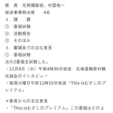
委 員 花柳彌衛毬、村雲祐一
放送事業側出席 4名
４．議 題
① 番組試聴
② 活動報告
③ そのほか
５．審議会での主な意見
① 番組試聴
次の2番組を試聴した。
・11月8日（水）午後4時30分放送 北海道鶴居村観
光協会のインタビュー
・毎週火曜日午前11時15分放送「This isむさしのプ
レミアム」
＊委員からの主な意見
・「This isむさしのプレミアム」この番組はどのよ