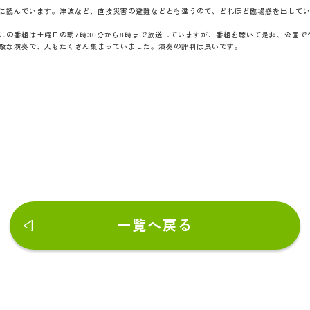
に読んでいます。津波など、直接災害の避難などとも違うので、どれほど臨場感を出して
この番組は土曜日の朝7時30分から8時まで放送していますが、番組を聴いて是非、公園
敵な演奏で、人もたくさん集まっていました。演奏の評判は良いです。
一覧へ戻る