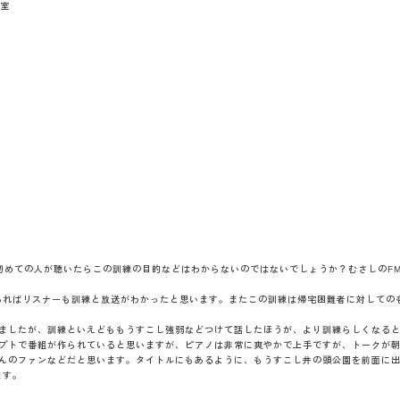
座室
初めての人が聴いたらこの訓練の目的などはわからないのではないでしょうか？むさしのF
あればリスナーも訓練と放送がわかったと思います。またこの訓練は帰宅困難者に対しての
ましたが、訓練といえどももうすこし強弱などつけて話したほうが、より訓練らしくなる
プトで番組が作られていると思いますが、ピアノは非常に爽やかで上手ですが、トークが
んのファンなどだと思います。タイトルにもあるように、もうすこし井の頭公園を前面に出
ます。