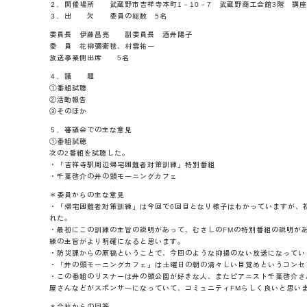
２．開催場所 武蔵野市吉祥寺本町1－10－7 武蔵野商工会館3階 講
３．出 欠 委員の総数 5名
委員長 伊藤昌亮 副委員長 酒井陽子
委 員 花柳彌衛毬、村雲祐一
放送事業側出席 5名
４．議 題
①番組試聴
②活動報告
③そのほか
５．審議会での主な意見
①番組試聴
次の2番組を試聴した。
・「吉祥寺駅周辺帰宅困難者対策訓練」特別番組
・千葉啓介の井の頭モーニングカフェ
＊委員からの主な意見
・「帰宅困難者対策訓練」は今回で6回目となり様子はわかっていますが、
れた。
・最初にこの訓練の主旨の説明があって、むさしのFMの特別番組の説明が
練の主旨がより明確になると思います。
・防災課からの原稿ということで、今回のような抑揚のない放送になってい
・「井の頭モーニングカフェ」は土曜日の朝の清々しい目覚めというコンセ
・この番組のリスナーは井の頭公園が好きな人、またピアニスト千葉啓介さ
屋さんなどがスポンサーになっていて、コミュニティFMらしく良いと思い
＊会社からの回答