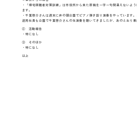
・「帰宅困難者対策訓練」は市役所から来た原稿を一字一句間違えないよう
ます。
・千葉啓介さんは週末に井の頭公園でピアノ弾き語り演奏をやっています。
送局社員も公園で千葉啓介さんの生演奏を聴いてきましたが、あのとおり素
② 活動報告
・特になし
③ そのほか
・特になし
以上