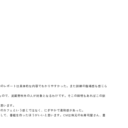
Mのレポートは具体的な内容でわかりやすかった。また訓練の臨場感も感じら
もので、武蔵野市外の人が対象となるわけです。そこの説明もあればこの訓
と思います。
朝のカフェという感じではなく、にぎやかで違和感があった。
して、番組を作ったほうがいいと思います。CMは地元のお寿司屋さん、畳