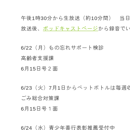
午後1時30分から生放送（約10分間） 当
放送後、
ポッドキャストページ
から録音で
6/22（月）もの忘れサポート検診
高齢者支援課
6月15日号２面
6/23（火）7月1日からペットボトルは毎週
ごみ総合対策課
6月15日号１面
6/24（水）青少年善行表彰推薦受付中