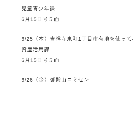
児童青少年課
6月15日号５面
6/25（木）吉祥寺東町1丁目市有地を使っ
資産活用課
6月15日号５面
6/26（金）御殿山コミセン