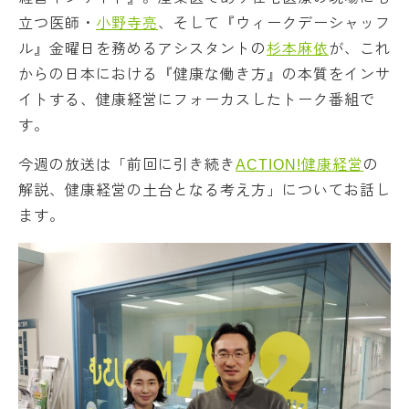
立つ医師・
小野寺亮
、そして『ウィークデーシャッフ
ル』金曜日を務めるアシスタントの
杉本麻依
が、これ
からの日本における『健康な働き方』の本質をインサ
イトする、健康経営にフォーカスしたトーク番組で
す。
今週の放送は「前回に引き続き
ACTION!健康経営
の
解説、健康経営の土台となる考え方」についてお話し
ます。