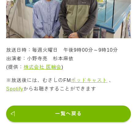
放送日時：毎週火曜日 午後9時00分～9時10分
出演者：小野寺亮 杉本麻依
(提供：
株式会社 医輪会
)
※放送後には、むさしのFM
ポッドキャスト
、
Spotify
からお聴きすることができます
一覧へ戻る