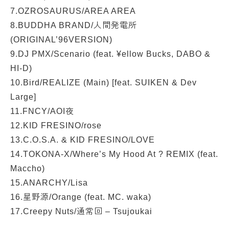
7.OZROSAURUS/AREA AREA
8.BUDDHA BRAND/人間発電所
(ORIGINAL’96VERSION)
9.DJ PMX/Scenario (feat. ¥ellow Bucks, DABO &
HI-D)
10.Bird/REALIZE (Main) [feat. SUIKEN & Dev
Large]
11.FNCY/AOI夜
12.KID FRESINO/rose
13.C.O.S.A. & KID FRESINO/LOVE
14.TOKONA-X/Where’s My Hood At ? REMIX (feat.
Maccho)
15.ANARCHY/Lisa
16.星野源/Orange (feat. MC. waka)
17.Creepy Nuts/通常回 – Tsujoukai