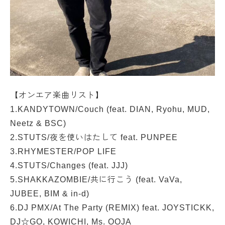
【オンエア楽曲リスト】
1.KANDYTOWN/Couch (feat. DIAN, Ryohu, MUD,
Neetz & BSC)
2.STUTS/夜を使いはたして feat. PUNPEE
3.RHYMESTER/POP LIFE
4.STUTS/Changes (feat. JJJ)
5.SHAKKAZOMBIE/共に行こう (feat. VaVa,
JUBEE, BIM & in-d)
6.DJ PMX/At The Party (REMIX) feat. JOYSTICKK,
DJ☆GO, KOWICHI, Ms. OOJA