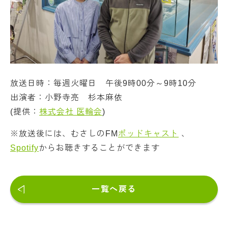
放送日時：毎週火曜日 午後9時00分～9時10分
出演者：小野寺亮 杉本麻依
(提供：
株式会社 医輪会
)
※放送後には、むさしのFM
ポッドキャスト
、
Spotify
からお聴きすることができます
一覧へ戻る