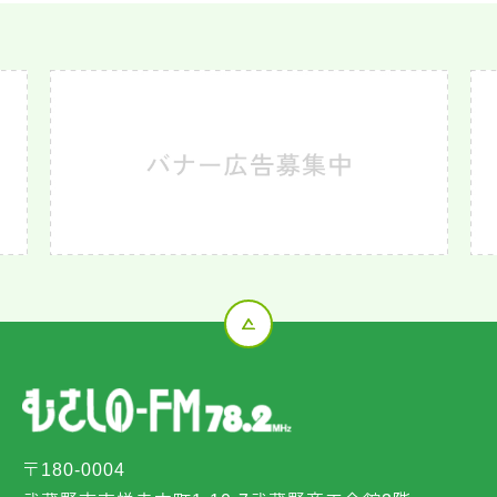
〒180-0004