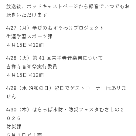
放送後、ポッドキャストページから録音でいつでもお
聴きいただけます
4/27（月）学びのおすそわけプロジェクト
生涯学習スポーツ課
４月15日号12面
4/28（火）第 41 回吉祥寺音楽祭について
吉祥寺音楽祭実行委員
４月15日号12面
4/29（水 昭和の日）祝日でゲストコーナーはありま
せん
4/30（木）はらっぱ水防・防災フェスタむさしの２
０２６
防災課
５月１日号１面