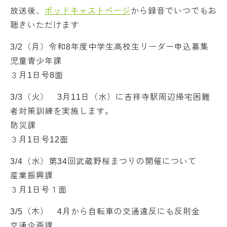
放送後、
ポッドキャストページ
から録音でいつでもお
聴きいただけます
3/2（月）令和8年度中学生高校生リーダー申込募集
児童青少年課
３月1日号8面
3/3（火） 3月11日（水）に吉祥寺駅周辺帰宅困難
者対策訓練を実施します。
防災課
３月1日号12面
3/4（水）第34回武蔵野桜まつりの開催について
産業振興課
３月1日号１面
3/5（木） 4月から自転車の交通違反にも反則金
交通企画課