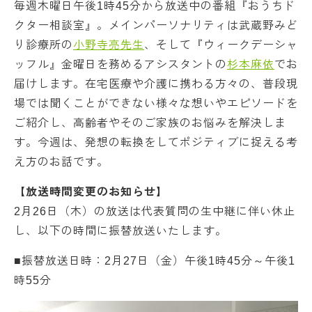
毎週木曜日午後1時45分から放送中の番組『おうちド
クター相談室』。メインパーソナリティは武蔵野みど
り診療所の
小野寺亮先生
、そして『ウィークデーシャ
ッフル』金曜日を務めるアシスタントの
杉本麻依
でお
届けします。在宅医療や介護に携わる方々の、普段現
場では聞くことができない様々な想いやエピソードを
ご紹介し、高齢者やそのご家族のお悩みを解決しま
す。今週は、発想の転換をしてポジティブに捉える考
え方のお話です。
【放送時間変更のお知らせ】
2月26日（木）の放送は代表質問の生中継に伴い休止
し、以下の時間に振替放送いたします。
■振替放送日時：2月27日（金）午後1時45分～午後1
時55分