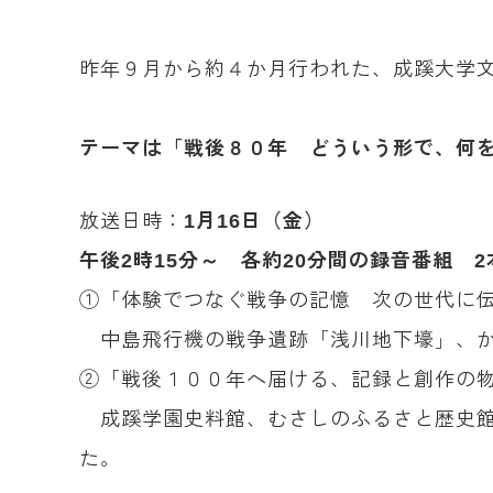
昨年９月から約４か月行われた、成蹊大学文
テーマは「戦後８０年 どういう形で、何
放送日時：
1月16日（金）
午後2時15分～ 各約20分間の録音番組 2
①「体験でつなぐ戦争の記憶 次の世代に
中島飛行機の戦争遺跡「浅川地下壕」、か
②「戦後１００年へ届ける、記録と創作の
成蹊学園史料館、むさしのふるさと歴史館
た。