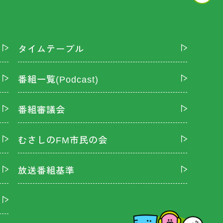
タイムテーブル
番組一覧(Podcast)
番組審議会
むさしのFM市民の会
放送番組基準