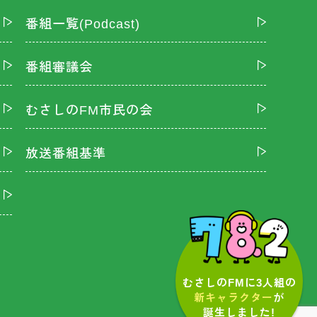
番組一覧(Podcast)
番組審議会
むさしのFM市民の会
放送番組基準
むさしのFMに3人組の
新キャラクター
が
誕生しました!