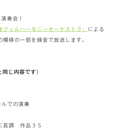
ク演奏会！
寺フィルハーモニーオーケストラ」
による
会の模様の一部を録音で放送します。
2日と同じ内容です）
ールでの演奏
二長調 作品３５