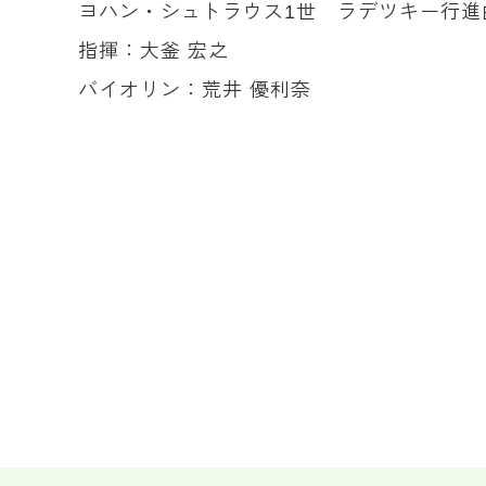
ヨハン・シュトラウス1世 ラデツキー行進
指揮：大釜 宏之
バイオリン：荒井 優利奈