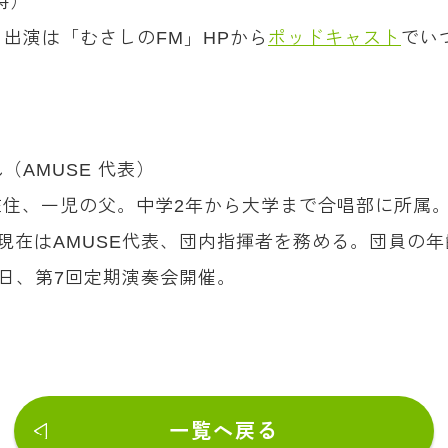
0時）
出演は「むさしのFM」HPから
ポッドキャスト
でい
ん（AMUSE 代表）
南町在住、一児の父。中学2年から大学まで合唱部に所属
団し現在はAMUSE代表、団内指揮者を務める。団員の
4日、第7回定期演奏会開催。
一覧へ戻る