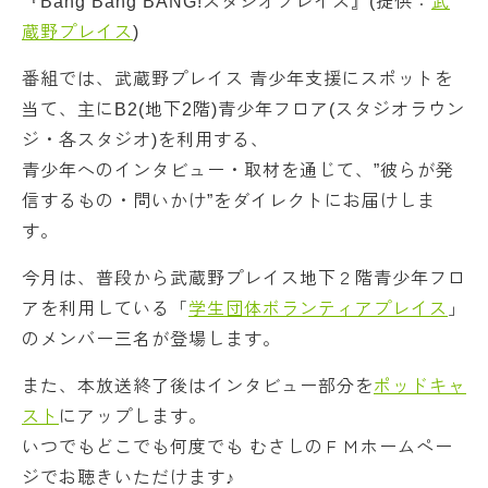
『Bang Bang BANG!スタジオプレイス』(提供：
武
蔵野プレイス
)
番組では、武蔵野プレイス 青少年支援にスポットを
当て、主にB2(地下2階)青少年フロア(スタジオラウン
ジ・各スタジオ)を利用する、
青少年へのインタビュー・取材を通じて、”彼らが発
信するもの・問いかけ”をダイレクトにお届けしま
す。
今月は、普段から武蔵野プレイス地下２階青少年フロ
アを利用している「
学生団体ボランティアプレイス
」
のメンバー三名が登場します。
また、本放送終了後はインタビュー部分を
ポッドキャ
スト
にアップします。
いつでもどこでも何度でも むさしのＦＭホームペー
ジでお聴きいただけます♪