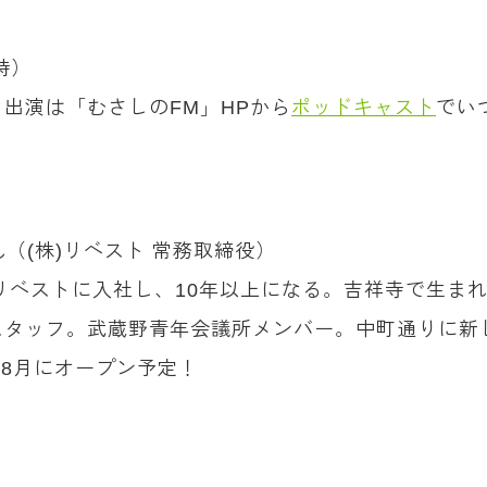
0時）
出演は「むさしのFM」HPから
ポッドキャスト
でい
さん（(株)リベスト 常務取締役）
てリベストに入社し、10年以上になる。吉祥寺で生ま
スタッフ。武蔵野青年会議所メンバー。中町通りに新
)が8月にオープン予定！