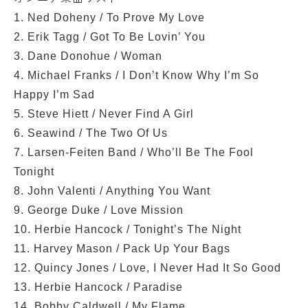
1. Ned Doheny / To Prove My Love
2. Erik Tagg / Got To Be Lovin’ You
3. Dane Donohue / Woman
4. Michael Franks / I Don’t Know Why I’m So
Happy I’m Sad
5. Steve Hiett / Never Find A Girl
6. Seawind / The Two Of Us
7. Larsen-Feiten Band / Who’ll Be The Fool
Tonight
8. John Valenti / Anything You Want
9. George Duke / Love Mission
10. Herbie Hancock / Tonight’s The Night
11. Harvey Mason / Pack Up Your Bags
12. Quincy Jones / Love, I Never Had It So Good
13. Herbie Hancock / Paradise
14. Bobby Caldwell / My Flame