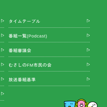
タイムテーブル
番組一覧(Podcast)
番組審議会
むさしのFM市民の会
放送番組基準