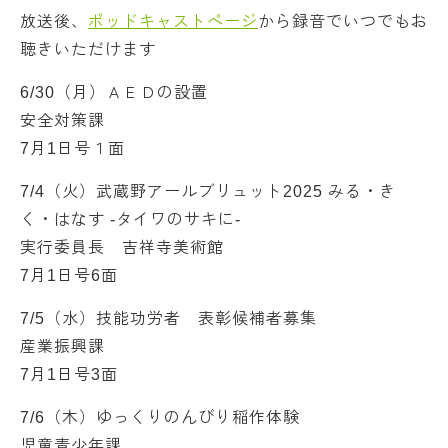
放送後、
ポッドキャストページ
から録音でいつでもお
聴きいただけます
6/30（月）ＡＥＤの設置
安全対策課
7月1日号１面
7/4（火）武蔵野アールブリュット2025 みる・き
く・はなす -タイワのサキに-
実行委員長 吉祥寺美術館
7月1日号6面
7/5（水）技能功労者 表彰候補者募集
産業振興課
7月1日号3面
7/6（木）ゆっくりのんびり稲作体験
児童青少年課