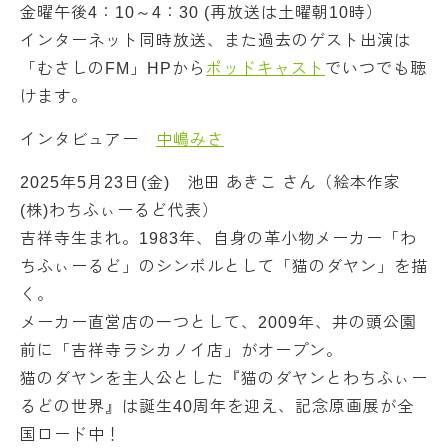
金曜午後4：10～4：30 (再放送は土曜朝10時）
インターネット同時放送、また過去のゲスト出演は
「むさしのFM」HPから
ポッドキャスト
でいつでも聴
けます。
インタビュアー
中嶋みさ
2025年5月23日(金) 池田 あきこ さん（絵本作家
(株)わちふぃーるど代表）
吉祥寺生まれ。1983年、自身の革小物メーカー「わ
ちふぃーるど」のシンボルとして「猫のダヤン」を描
く。
メーカー直営店の一つとして、2009年、井の頭公園
前に「吉祥寺ラシカノイ店」がオープン。
猫のダヤンを主人公とした『猫のダヤンとわちふぃー
るどの世界』は誕生40周年を迎え、記念原画展が全
国ロード中！