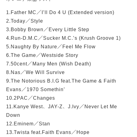
1.Father MC／I’ll Do 4 U (Extended version)
2.Today／Style
3.Bobby Brown／Every Little Step
4.Run-D.M.C／Sucker M.C.’s (Krush Groove 1)
5.Naughty By Nature／Feel Me Flow
6.The Game／Westside Story
7.50cent／Many Men (Wish Death)
8.Nas／We Will Survive
9.The Notorious B.I.G feat.The Game & Faith
Evans／1970 Somethin’
10.2PAC／Changes
11.Kanye West、JAY-Z、J.Ivy／Never Let Me
Down
12.Eminem／Stan
13.Twista feat.Faith Evans／Hope