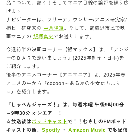
品について、熱く！そしてマニア目線の論評を繰り広
げます。
ナビゲーターは、フリーアナウンサー/アニメ研究家/
柿ピー研究家の
中倉隆道
。そして、武蔵野市民で映
画マニアの
飯塚真史
でお送りします。
今週前半の映画コーナー【銀マックス】は、『アンジ
ーのＢＡＲで逢いましょう』(2025年制作・日本)を
ご紹介します。
後半のアニメコーナー【アニマニア】は、2025年春
アニメの中から『cocoon～ある夏の少女たちより
～』を紹介します。
『しゃべんジャーズ！』は、毎週木曜 午後9時00分
～9時30分 オンエアー！
☆放送後は
ポッドキャスト
で！！むさしのFMポッド
キャストの他、
Spotify
・
Amazon Music
でも配信