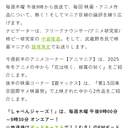
毎週木曜 午後9時から放送で、毎回 映画・アニメ作
品について、熱く！そしてマニア目線の論評を繰り広
げます。
ナビゲーターは、フリーアナウンサー/アニメ研究家/
柿ピー研究家の
中倉隆道
。そして、武蔵野市民で映
画マニアの
飯塚真史
でお送りします。
今週前半のアニメコーナー【アニマニア】は、2025
年冬アニメの中から『花は咲く、修羅の如く』をご紹
介します。
後半の映画コーナー【銀マックス】は、『第1.5回東
京国際サメ映画祭』で上映された中から2作品をご紹
介します。
『しゃべんジャーズ！』は、毎週木曜 午後9時00分
～9時30分 オンエアー！
☆放送後は
ポッドキャスト
で！！むさしのFMポッド