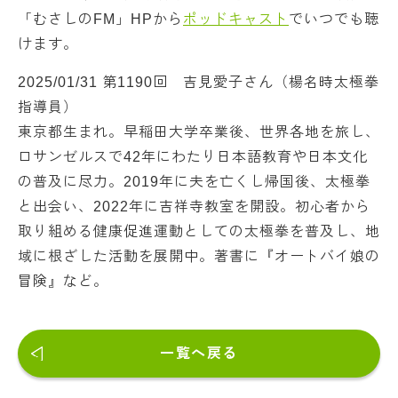
「むさしのFM」HPから
ポッドキャスト
でいつでも聴
けます。
2025/01/31 第1190回 吉見愛子さん（楊名時太極拳
指導員）
東京都生まれ。早稲田大学卒業後、世界各地を旅し、
ロサンゼルスで42年にわたり日本語教育や日本文化
の普及に尽力。2019年に夫を亡くし帰国後、太極拳
と出会い、2022年に吉祥寺教室を開設。初心者から
取り組める健康促進運動としての太極拳を普及し、地
域に根ざした活動を展開中。著書に『オートバイ娘の
冒険』など。
一覧へ戻る