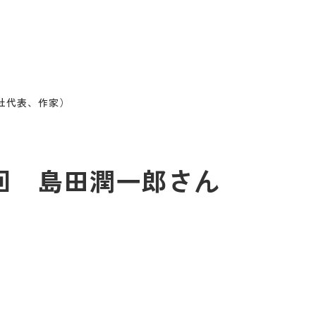
葉社代表、作家）
82回 島田潤一郎さん