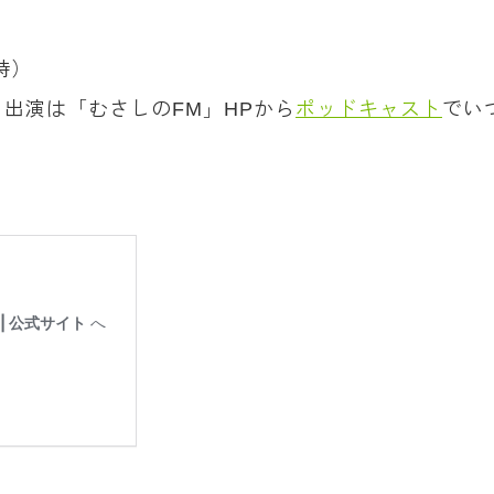
時）
出演は「むさしのFM」HPから
ポッドキャスト
でい