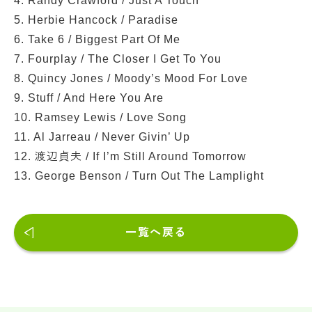
4. Randy Crawford / Just A Touch
5. Herbie Hancock / Paradise
6. Take 6 / Biggest Part Of Me
7. Fourplay / The Closer I Get To You
8. Quincy Jones / Moody’s Mood For Love
9. Stuff / And Here You Are
10. Ramsey Lewis / Love Song
11. Al Jarreau / Never Givin’ Up
12. 渡辺貞夫 / If I’m Still Around Tomorrow
13. George Benson / Turn Out The Lamplight
一覧へ戻る