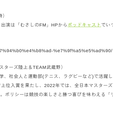
時）
出演は「むさしのFM」HPから
ポッドキャスト
でい
ity/%e7%94%b0%e4%b8%ad-%e7%9f%a5%e5%ad%90/
京都マスターズ陸上＆TEAM武蔵野）
大学、社会人と運動部(テニス、ラグビーなど)で活躍した
位入賞を果たし、2022年では、全日本マスターズ陸
る。ポリシーは競技の楽しさと勝つ喜びを味わえる「リ