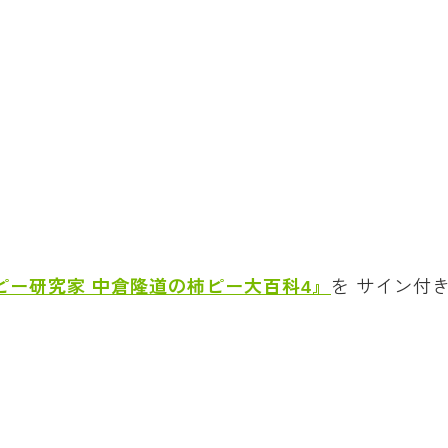
ピー研究家 中倉隆道の柿ピー大百科4』
を サイン付