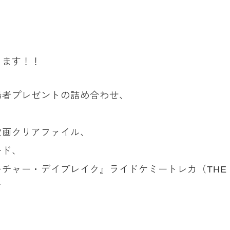
ります！！
場者プレゼントの詰め合わせ、
設定画クリアファイル、
ード、
・デイブレイク』ライドケミートレカ（THE SUMMER 
ド