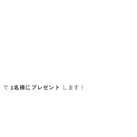
き で
1
名様にプレゼント
します！