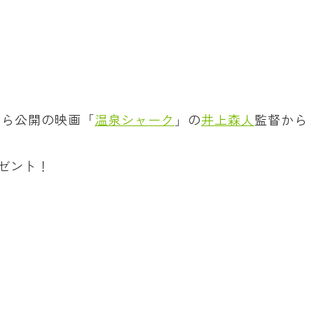
から公開の映画「
温泉シャーク
」の
井上森人
監督から
ゼント！