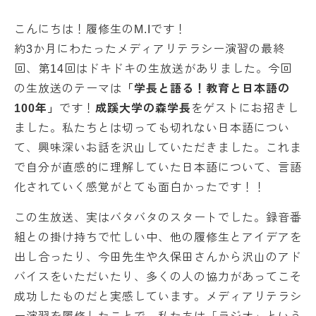
こんにちは！履修生のM.Iです！
約3か月にわたったメディアリテラシー演習の最終
回、第14回はドキドキの生放送がありました。今回
の生放送のテーマは
「学長と語る！教育と日本語の
100年」
です！
成蹊大学の森学長
をゲストにお招きし
ました。私たちとは切っても切れない日本語につい
て、興味深いお話を沢山していただきました。これま
で自分が直感的に理解していた日本語について、言語
化されていく感覚がとても面白かったです！！
この生放送、実はバタバタのスタートでした。録音番
組との掛け持ちで忙しい中、他の履修生とアイデアを
出し合ったり、今田先生や久保田さんから沢山のアド
バイスをいただいたり、多くの人の協力があってこそ
成功したものだと実感しています。メディアリテラシ