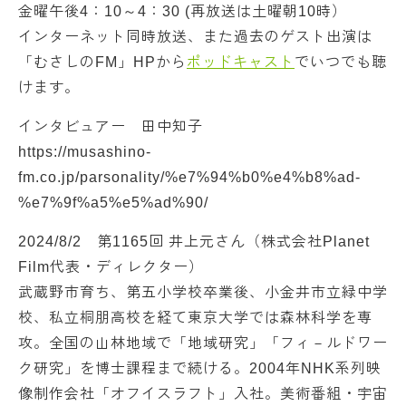
金曜午後4：10～4：30 (再放送は土曜朝10時）
インターネット同時放送、また過去のゲスト出演は
「むさしのFM」HPから
ポッドキャスト
でいつでも聴
けます。
インタビュアー 田中知子
https://musashino-
fm.co.jp/parsonality/%e7%94%b0%e4%b8%ad-
%e7%9f%a5%e5%ad%90/
2024/8/2 第1165回 井上元さん（株式会社Planet
Film代表・ディレクター）
武蔵野市育ち、第五小学校卒業後、小金井市立緑中学
校、私立桐朋高校を経て東京大学では森林科学を専
攻。全国の山林地域で「地域研究」「フィ－ルドワー
ク研究」を博士課程まで続ける。2004年NHK系列映
像制作会社「オフイスラフト」入社。美術番組・宇宙