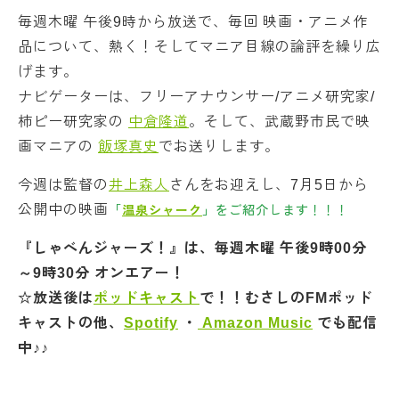
毎週木曜 午後9時から放送で、毎回 映画・アニメ作
品について、熱く！そしてマニア目線の論評を繰り広
げます。
ナビゲーターは、フリーアナウンサー/アニメ研究家/
柿ピー研究家の
中倉隆道
。そして、武蔵野市民で映
画マニアの
飯塚真史
でお送りします。
今週は監督の
井上森人
さんをお迎えし、7月5日から
公開中の映画
「
温泉シャーク
」
をご紹介します！！！
『しゃべんジャーズ！』は、毎週木曜 午後9時00分
～9時30分 オンエアー！
☆放送後は
ポッドキャスト
で！！むさしのFMポッド
キャストの他、
Spotify
・
Amazon Music
でも配信
中♪♪