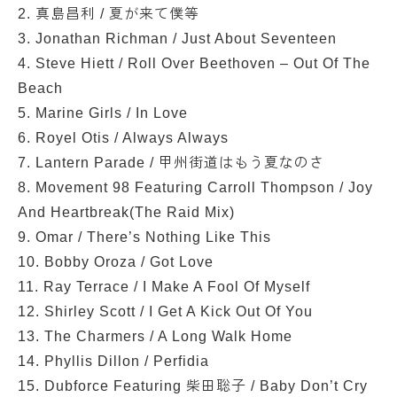
2. 真島昌利 / 夏が来て僕等
3. Jonathan Richman / Just About Seventeen
4. Steve Hiett / Roll Over Beethoven – Out Of The
Beach
5. Marine Girls / In Love
6. Royel Otis / Always Always
7. Lantern Parade / 甲州街道はもう夏なのさ
8. Movement 98 Featuring Carroll Thompson / Joy
And Heartbreak(The Raid Mix)
9. Omar / There’s Nothing Like This
10. Bobby Oroza / Got Love
11. Ray Terrace / I Make A Fool Of Myself
12. Shirley Scott / I Get A Kick Out Of You
13. The Charmers / A Long Walk Home
14. Phyllis Dillon / Perfidia
15. Dubforce Featuring 柴田聡子 / Baby Don’t Cry