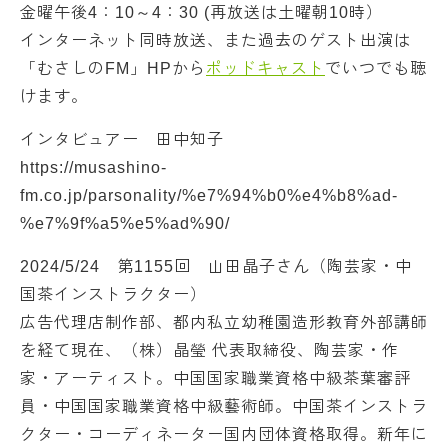
金曜午後4：10～4：30 (再放送は土曜朝10時）
インターネット同時放送、また過去のゲスト出演は
「むさしのFM」HPから
ポッドキャスト
でいつでも聴
けます。
インタビュアー 田中知子
https://musashino-
fm.co.jp/parsonality/%e7%94%b0%e4%b8%ad-
%e7%9f%a5%e5%ad%90/
2024/5/24 第1155回 山田晶子さん（陶芸家・中
国茶インストラクター）
広告代理店制作部、都内私立幼稚園造形教育外部講師
を経て現在、（株）晶瑩 代表取締役、陶芸家・作
家・アーティスト。中国国家職業資格中級茶葉審評
員・中国国家職業資格中級藝術師。中国茶インストラ
クター・コーディネーター国内団体資格取得。新年に