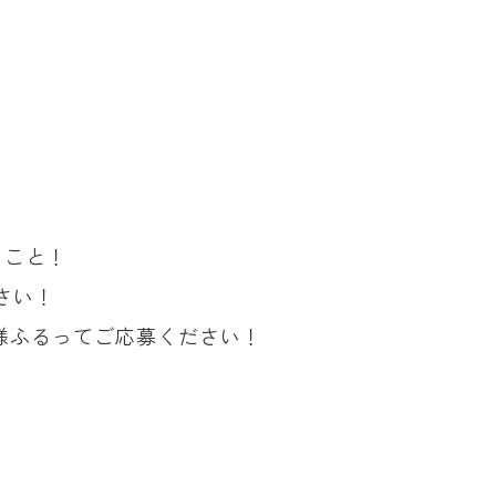
くこと！
さい！
様ふるってご応募ください！