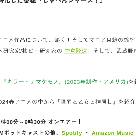
特化した番組『しゃべんジャーズ！』
・アニメ作品について、熱く！そしてマニア目線の論
メ研究家/柿ピー研究家の
中倉隆道
。そして、武蔵野
、
『キラー・ナマケモノ』(2023年制作・アメリカ)
を
024春アニメの中から『怪異と乙女と神隠し』を紹
00分～9時30分 オンエアー！
Mポッドキャストの他、
Spotify
・
Amazon Music