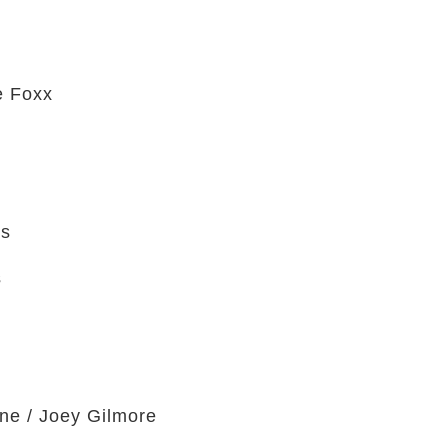
e Foxx
ps
s
e / Joey Gilmore