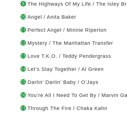
The Highways Of My Life / The Isley Br
Angel / Anita Baker
Perfect Angel / Minnie Riperton
Mystery / The Manhattan Transfer
Love T.K.O. / Teddy Pendergrass
Let’s Stay Together / Al Green
Darlin’ Darlin’ Baby / O’Jays
You’re All I Need To Get By / Marvin G
Through The Fire / Chaka Kahn