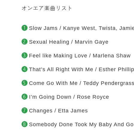
オンエア楽曲リスト
Slow Jams / Kanye West, Twista, Jami
Sexual Healing / Marvin Gaye
Feel like Making Love / Marlena Shaw
That’s All Right With Me / Esther Philli
Come Go With Me / Teddy Pendergras
I’m Going Down / Rose Royce
Changes / Etta James
Somebody Done Took My Baby And Gon