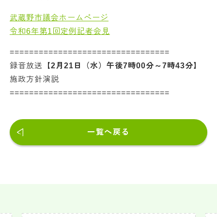
武蔵野市議会ホームページ
令和6年第1回定例記者会見
=================================
録音放送
【2月21日（水）午後7時00分～7時43分】
施政方針演説
=================================
一覧へ戻る