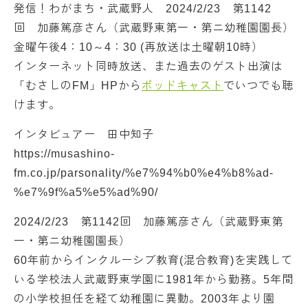
発信！わがまち・武蔵野人 2024/2/23 第1142
回 加藤篤彦さん（武蔵野東第一・第ニ幼稚園園長）
金曜午後4：10～4：30 (再放送は土曜朝10時）
インターネット同時放送、また過去のゲスト出演は
「むさしのFM」HPから
ポッドキャスト
でいつでも聴
けます。
インタビュアー 田中知子
https://musashino-
fm.co.jp/parsonality/%e7%94%b0%e4%b8%ad-
%e7%9f%a5%e5%ad%90/
2024/2/23 第1142回 加藤篤彦さん（武蔵野東第
一・第ニ幼稚園園長）
60年前からインクルーシブ教育(混合教育)を実践して
いる学校法人武蔵野東学園に1981年から勤務。5年間
の小学校担任を経て幼稚園に異動。2003年より園