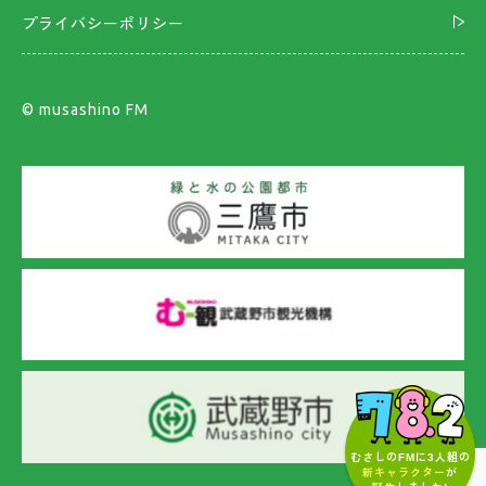
プライバシーポリシー
©︎ musashino FM
むさしのFMに3人組の
新キャラクター
が