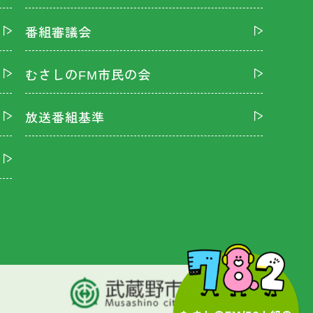
番組審議会
むさしのFM市民の会
放送番組基準