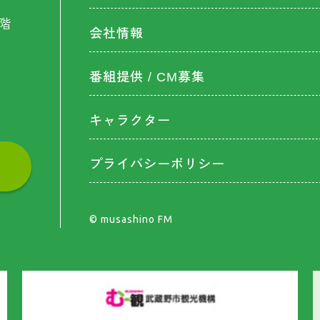
階
会社情報
番組提供 / CM募集
キャラクター
プライバシーポリシー
©︎ musashino FM