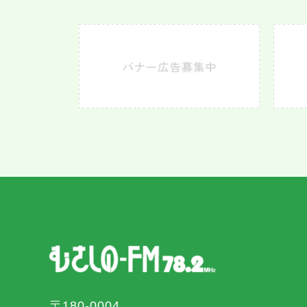
〒180-0004