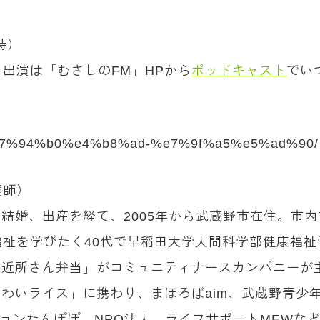
時）
出演は「むさしのFM」HPから
ポッドキャスト
でい
ity/%e7%94%b0%e4%b8%ad-%e7%9f%a5%e5%ad%90/
護師）
。結婚、出産を経て、2005年から武蔵野市在住。市内
祉を学びたく40代で早稲田大学人間科学部健康福祉
O近所さん弁当」がコミュニティナースカンパニーが主
わいわいライス」に携わり、まほろばaim、武蔵野青
ションたんぽぽ、NPO法人 ライフサポートMEWな