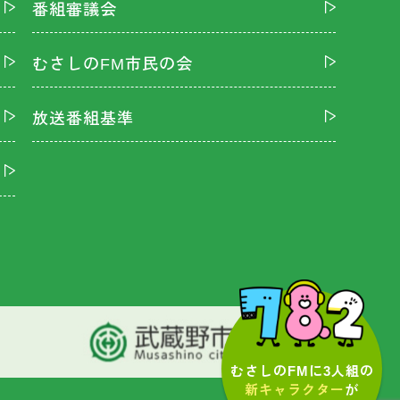
番組審議会
むさしのFM市民の会
放送番組基準
むさしのFMに3人組の
新キャラクター
が