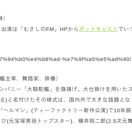
時）
出演は「むさしのFM」HPから
ポッドキャスト
でい
ity/%e7%94%b0%e4%b8%ad-%e7%9f%a5%e5%ad%90/
大駱駝艦主宰、舞踏家、俳優）
踏カンパニー「大駱駝艦」を旗揚げ。大仕掛けを用いた
する)と名付けたその様式は、国内外で大きな話題とな
アター「ヘルマン」(ティーファクトリー新作公演)で10
(元宝塚男役トップスター)、横井翔二郎(2.5次元