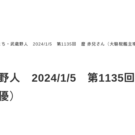
ち・武蔵野人 2024/1/5 第1135回 麿 赤兒さん（大駱駝艦
 2024/1/5 第113
優）