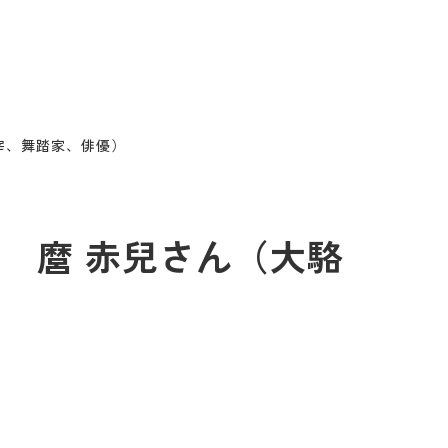
主宰、舞踏家、俳優）
5回 麿 赤兒さん（大駱