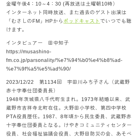
金曜午後4：10～4：30 (再放送は土曜朝10時）
インターネット同時放送、また過去のゲスト出演は
「むさしのFM」HPから
ポッドキャスト
でいつでも聴
けます。
インタビュアー 田中知子
https://musashino-
fm.co.jp/parsonality/%e7%94%b0%e4%b8%ad-
%e7%9f%a5%e5%ad%90/
2023/12/22 第1134回 宇田川みち子さん（武蔵野
赤十字奉仕団委員長）
1948年茨城県八千代町生まれ。1973年結婚以来、武
蔵野市吉祥寺北町在住。大野田小学校、第四中学校
PTA役員歴任。1987、8年頃から民生委員、武蔵野赤
十字奉仕団委員となる。けやきコミュニティセンター
役員、社会福祉協議会役員、大野田防災の会、あそべ